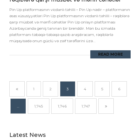
Pin Up platformasının vicdanlı təhlili – Pin Up nədir – platformanın
əsas xüsusiyyətləri Pin Up platformasının vicdanlı təhlili – rəqiblərə
qarşı müsbət və mənfi cəhətlər Pin Up onlayn platforması
Azərbaycanda geniş tanınan bir brenddir. Mən bu icmalda
platformanı təbəqə-təbəqə qazıb araşdıracam, rəqiblərlə
müqayisədə onun güclü və zəif tərəflərini üzə...
READ MORE
1
2
3
4
5
6
…
1,745
1,746
1,747
Latest News