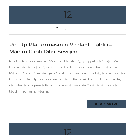
12
JUL
Pin Up Platformasının Vicdanlı Təhlili –
Mənim Canlı Diler Sevgim
Pin Up Platformasının Vicdanlı Təhlili – Qeydiyyat və Giriş – Pin
Up-un Sadə Başlanğıcı Pin Up Platformasının Vicdanlı Təhlili –
Mənim Canlı Diler Sevgim Canlı diler oyunlarının həyəcanını sevən
biri kimi, Pin Up platformasını dərindən araşdırdım. Bu icmalda,
rəqiblərlə müqayisədə onun müsbət və mənfi cəhətlərini sizə
təqdim edirəm. Rəsmi...
READ MORE
12