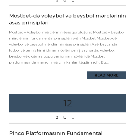
JUL
Mostbet-də voleybol və beysbol mərclərinin
əsas prinsipləri
Mostbet – Voleybol mərclərinin əsas quruluşu at Mostbet – Beysbol
mərclərinin fundamental prinsipləri with Mostbet Mostbet-də
voleybol və beysbol mərclərinin əsas prinsipləri Azərbaycanda
futbol və tennis kimi idman növləri geniş yayılsa da, voleybol,
beysbol və digər az populyar idman növləri də Mostbet
platformasında maraqlı mərc imkanları təqdim edir. Bu...
READ MORE
12
JUL
Pinco Platformasının Fundamental