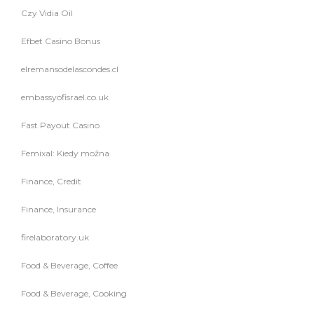
Czy Vidia Oil
Efbet Casino Bonus
elremansodelascondes.cl
embassyofisrael.co.uk
Fast Payout Casino
Femixal: Kiedy można
Finance, Credit
Finance, Insurance
firelaboratory.uk
Food & Beverage, Coffee
Food & Beverage, Cooking