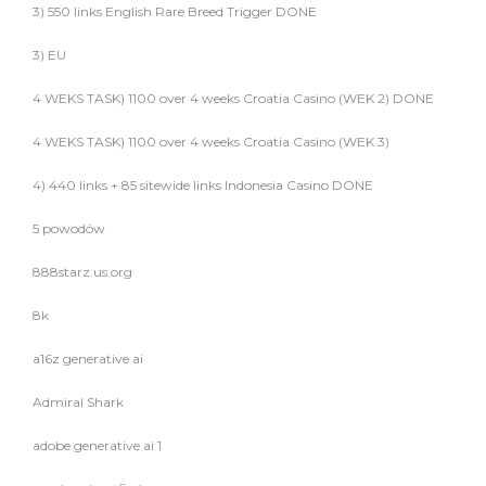
3) 550 links English Rare Breed Trigger DONE
3) EU
4 WEKS TASK) 1100 over 4 weeks Croatia Casino (WEK 2) DONE
4 WEKS TASK) 1100 over 4 weeks Croatia Casino (WEK 3)
4) 440 links + 85 sitewide links Indonesia Casino DONE
5 powodów
888starz.us.org
8k
a16z generative ai
Admiral Shark
adobe generative ai 1