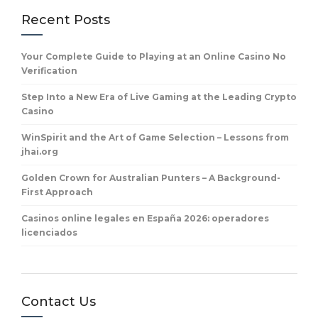
Recent Posts
Your Complete Guide to Playing at an Online Casino No
Verification
Step Into a New Era of Live Gaming at the Leading Crypto
Casino
WinSpirit and the Art of Game Selection – Lessons from
jhai.org
Golden Crown for Australian Punters – A Background-
First Approach
Casinos online legales en España 2026: operadores
licenciados
Contact Us