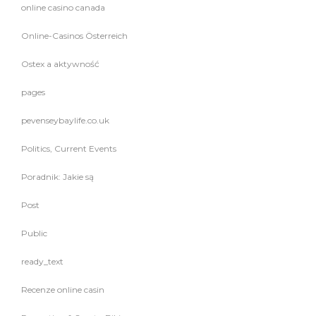
online casino canada
Online-Casinos Österreich
Ostex a aktywność
pages
pevenseybaylife.co.uk
Politics, Current Events
Poradnik: Jakie są
Post
Public
ready_text
Recenze online casin