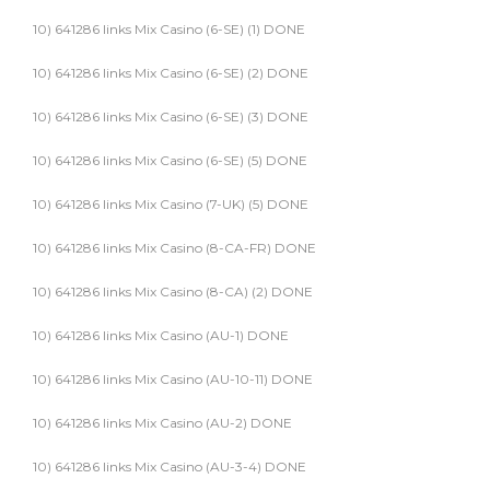
10) 641286 links Mix Casino (6-SE) (1) DONE
10) 641286 links Mix Casino (6-SE) (2) DONE
10) 641286 links Mix Casino (6-SE) (3) DONE
10) 641286 links Mix Casino (6-SE) (5) DONE
10) 641286 links Mix Casino (7-UK) (5) DONE
10) 641286 links Mix Casino (8-CA-FR) DONE
10) 641286 links Mix Casino (8-CA) (2) DONE
10) 641286 links Mix Casino (AU-1) DONE
10) 641286 links Mix Casino (AU-10-11) DONE
10) 641286 links Mix Casino (AU-2) DONE
10) 641286 links Mix Casino (AU-3-4) DONE