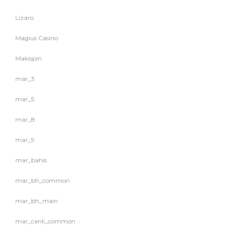
Lizaro
Magius Casino
Makispin
mar_3
mar_5
mar_8
mar_9
mar_bahis
mar_bh_common
mar_bh_main
mar_canli_common