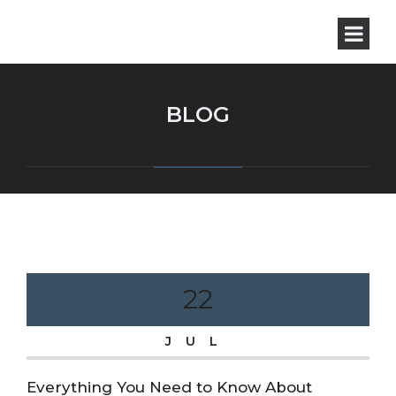
BLOG
22
JUL
Everything You Need to Know About