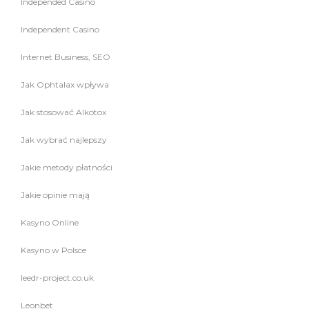
Independed Casino
Independent Casino
Internet Business, SEO
Jak Ophtalax wpływa
Jak stosować Alkotox
Jak wybrać najlepszy
Jakie metody płatności
Jakie opinie mają
Kasyno Online
Kasyno w Polsce
leedr-project.co.uk
Leonbet