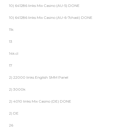
10) 641286 links Mix Casino (AU-5) DONE
10) 641286 links Mix Casino (AU-6-7chast) DONE
11k
13
14k.cl
17
2) 22000 links English SMM Panel
2) 3000k
2) 4010 links Mix Casino (DE) DONE
2) DE
26