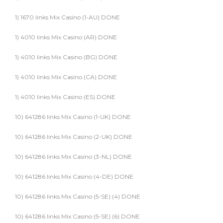
1) 1670 links Mix Casino (1-AU) DONE
1) 4010 links Mix Casino (AR) DONE
1) 4010 links Mix Casino (BG) DONE
1) 4010 links Mix Casino (CA) DONE
1) 4010 links Mix Casino (ES) DONE
10) 641286 links Mix Casino (1-UK) DONE
10) 641286 links Mix Casino (2-UK) DONE
10) 641286 links Mix Casino (3-NL) DONE
10) 641286 links Mix Casino (4-DE) DONE
10) 641286 links Mix Casino (5-SE) (4) DONE
10) 641286 links Mix Casino (5-SE) (6) DONE