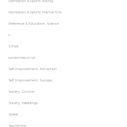
Recreation & Sports, Biking
Recreation & Sports, Martial Arts
Reference & Education, Science
s
S Post
sandcircles.co.uk
Self Improvement, Attraction
Self Improvement, Success
Society, Divorce
Society, Weddings
Spiele
Spinathlon