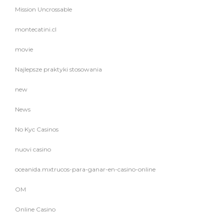
Mission Uncrossable
montecatini.cl
movie
Najlepsze praktyki stosowania
new
News
No Kyc Casinos
nuovi casino
oceanida.mxtrucos-para-ganar-en-casino-online
OM
Online Casino