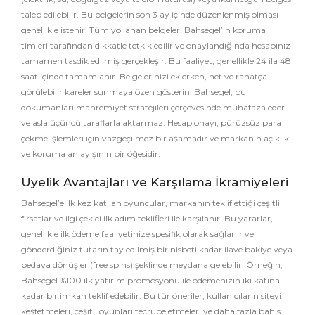
talep edilebilir. Bu belgelerin son 3 ay içinde düzenlenmiş olması
genellikle istenir. Tüm yollanan belgeler, Bahsegel’in koruma
timleri tarafından dikkatle tetkik edilir ve onaylandığında hesabınız
tamamen tasdik edilmiş gerçekleşir. Bu faaliyet, genellikle 24 ila 48
saat içinde tamamlanır. Belgelerinizi eklerken, net ve rahatça
görülebilir kareler sunmaya özen gösterin. Bahsegel, bu
dokümanları mahremiyet stratejileri çerçevesinde muhafaza eder
ve asla üçüncü taraflarla aktarmaz. Hesap onayı, pürüzsüz para
çekme işlemleri için vazgeçilmez bir aşamadır ve markanın açıklık
ve koruma anlayışının bir öğesidir.
Üyelik Avantajları ve Karşılama İkramiyeleri
Bahsegel’e ilk kez katılan oyuncular, markanın teklif ettiği çeşitli
fırsatlar ve ilgi çekici ilk adım teklifleri ile karşılanır. Bu yararlar,
genellikle ilk ödeme faaliyetinize spesifik olarak sağlanır ve
gönderdiğiniz tutarın tay edilmiş bir nisbeti kadar ilave bakiye veya
bedava dönüşler (free spins) şeklinde meydana gelebilir. Örneğin,
Bahsegel %100 ilk yatırım promosyonu ile ödemenizin iki katına
kadar bir imkan teklif edebilir. Bu tür öneriler, kullanıcıların siteyi
keşfetmeleri, çeşitli oyunları tecrübe etmeleri ve daha fazla bahis