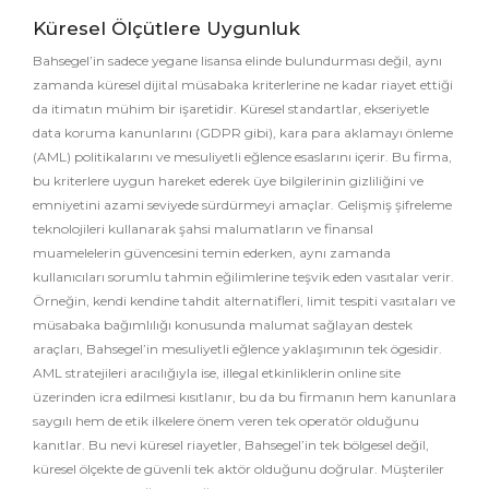
Küresel Ölçütlere Uygunluk
Bahsegel’in sadece yegane lisansa elinde bulundurması değil, aynı
zamanda küresel dijital müsabaka kriterlerine ne kadar riayet ettiği
da itimatın mühim bir işaretidir. Küresel standartlar, ekseriyetle
data koruma kanunlarını (GDPR gibi), kara para aklamayı önleme
(AML) politikalarını ve mesuliyetli eğlence esaslarını içerir. Bu firma,
bu kriterlere uygun hareket ederek üye bilgilerinin gizliliğini ve
emniyetini azami seviyede sürdürmeyi amaçlar. Gelişmiş şifreleme
teknolojileri kullanarak şahsi malumatların ve finansal
muamelelerin güvencesini temin ederken, aynı zamanda
kullanıcıları sorumlu tahmin eğilimlerine teşvik eden vasıtalar verir.
Örneğin, kendi kendine tahdit alternatifleri, limit tespiti vasıtaları ve
müsabaka bağımlılığı konusunda malumat sağlayan destek
araçları, Bahsegel’in mesuliyetli eğlence yaklaşımının tek ögesidir.
AML stratejileri aracılığıyla ise, illegal etkinliklerin online site
üzerinden icra edilmesi kısıtlanır, bu da bu firmanın hem kanunlara
saygılı hem de etik ilkelere önem veren tek operatör olduğunu
kanıtlar. Bu nevi küresel riayetler, Bahsegel’in tek bölgesel değil,
küresel ölçekte de güvenli tek aktör olduğunu doğrular. Müşteriler