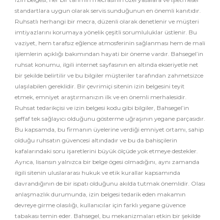
standartlara uygun olarak servis sunduğunun en önemli kanıtıdır.
Ruhsatlı herhangi bir mecra, düzenli olarak denetlenir ve müşteri
imtiyazlarını korumaya yönelik çeşitli sorumluluklar üstlenir. Bu
vaziyet, hem tarafsız eğlence atmosferinin sağlanması hem de mali
işlemlerin açıklığı bakımından hayati bir öneme vardır. Bahsegel’in
ruhsat konumu, ilgili internet sayfasının en altında ekseriyetle net
bir şekilde belirtilir ve bu bilgiler müşteriler tarafından zahmetsizce
ulaşılabilen gereklidir. Bir çevrimiçi sitenin izin belgesini teyit
etmek, emniyet araştırmanızın ilk ve en önemli merhalesidir.
Ruhsat tedarikçisi ve izin belgesi kodu gibi bilgiler, Bahsegel’in
şeffaf tek sağlayıcı olduğunu gösterme uğraşının yegane parçasıdır.
Bu kapsamda, bu firmanın üyelerine verdiği emniyet ortamı, sahip
olduğu ruhsatın güvencesi altındadır ve bu da bahisçilerin
kafalarındaki soru işaretlerini büyük ölçüde yok etmeye destekler.
Ayrıca, lisansın yalnızca bir belge ögesi olmadığını, aynı zamanda
ilgili sitenin uluslararası hukuk ve etik kurallar kapsamında
davrandığının de bir ispatı olduğunu akılda tutmak önemlidir. Olası
anlaşmazlık durumunda, izin belgesi tedarik eden makamın
devreye girme olasılığı, kullanıcılar için farklı yegane güvence
tabakası temin eder. Bahsegel, bu mekanizmaları etkin bir şekilde