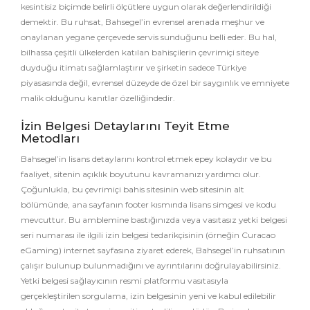
kesintisiz biçimde belirli ölçütlere uygun olarak değerlendirildiği
demektir. Bu ruhsat, Bahsegel’in evrensel arenada meşhur ve
onaylanan yegane çerçevede servis sunduğunu belli eder. Bu hal,
bilhassa çeşitli ülkelerden katılan bahisçilerin çevrimiçi siteye
duyduğu itimatı sağlamlaştırır ve şirketin sadece Türkiye
piyasasında değil, evrensel düzeyde de özel bir saygınlık ve emniyete
malik olduğunu kanıtlar özelliğindedir.
İzin Belgesi Detaylarını Teyit Etme
Metodları
Bahsegel’in lisans detaylarını kontrol etmek epey kolaydır ve bu
faaliyet, sitenin açıklık boyutunu kavramanızı yardımcı olur.
Çoğunlukla, bu çevrimiçi bahis sitesinin web sitesinin alt
bölümünde, ana sayfanın footer kısmında lisans simgesi ve kodu
mevcuttur. Bu amblemine bastığınızda veya vasıtasız yetki belgesi
seri numarası ile ilgili izin belgesi tedarikçisinin (örneğin Curacao
eGaming) internet sayfasına ziyaret ederek, Bahsegel’in ruhsatının
çalışır bulunup bulunmadığını ve ayrıntılarını doğrulayabilirsiniz.
Yetki belgesi sağlayıcının resmi platformu vasıtasıyla
gerçekleştirilen sorgulama, izin belgesinin yeni ve kabul edilebilir