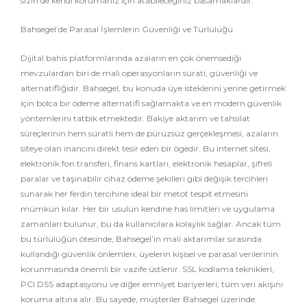
sizin de kendi korumanız için atabileceğiniz basamaklardır.
Bahsegel’de Parasal İşlemlerin Güvenliği ve Türlülüğü
Dijital bahis platformlarında azaların en çok önemsediği
mevzulardan biri de mali operasyonların sürati, güvenliği ve
alternatifliğidir. Bahsegel, bu konuda üye isteklerini yerine getirmek
için bolca bir ödeme alternatifi sağlamakta ve en modern güvenlik
yöntemlerini tatbik etmektedir. Bakiye aktarım ve tahsilat
süreçlerinin hem süratli hem de pürüzsüz gerçekleşmesi, azaların
siteye olan inancını direkt tesir eden bir ögedir. Bu internet sitesi,
elektronik fon transferi, finans kartları, elektronik hesaplar, şifreli
paralar ve taşınabilir cihaz ödeme şekilleri gibi değişik tercihleri
sunarak her ferdin tercihine ideal bir metot tespit etmesini
mümkün kılar. Her bir usulün kendine has limitleri ve uygulama
zamanları bulunur, bu da kullanıcılara kolaylık sağlar. Ancak tüm
bu türlülüğün ötesinde, Bahsegel’in mali aktarımlar sırasında
kullandığı güvenlik önlemleri, üyelerin kişisel ve parasal verilerinin
korunmasında önemli bir vazife üstlenir. SSL kodlama teknikleri,
PCI DSS adaptasyonu ve diğer emniyet bariyerleri, tüm veri akışını
koruma altına alır. Bu sayede, müşteriler Bahsegel üzerinde