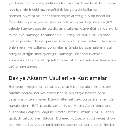
yaptıkları her operasyonda kendilerini emin hissedebilirler. Bakiye
iade işlemlerindeki hız ve şeffaflık ise, şirketin kullanıcı
memnuniyetini ne kadar ehemmiyet atfettiğinin bir işaretidir.
Özellikle ilk para çekme işlemlerinde koruma doğrulaması (KYC)
talepleri gerçekleşse de, bu durum kullanıcı güvenliği için gerekli bir
evredir ve Bahsegel tarafından dikkatle yürütülür. Bu kısımda,
Bahsegel’deki ödeme operasyonlarının tüm ayrıntılarını, koruma
önlemlerini ve kullanıcı yorumları ışığında bu aşamaların nasıl
cereyan ettiğini inceleyeceğiz. Bahsegel, finansal işlemler
konusunda takdim ettiği şeffaflık ve itibar ile üyelerinin kıymetini
sağlamayı gayeler.
Bakiye Aktarım Usulleri ve Kısıtlamaları
Bahsegel, müşterilerine türlü ve pratik bakiye aktarım usulleri
takdim ederek, her kesimden bahisçinin siteye basitçe para
yatırmasını temin eder. Büyük alternatifteki bu usuller arasında
havale işlemi, EFT, plastik kartlar (Visa, MasterCard), popüler e-
cüzdanlar (Papara, PayFix, Mefete, Jeton Cüzdan, CMT Cüzdan
gibi), dijital dövizler (Bitcoin, Ethereum, Litecoin vb.) ve çeşitli ön
ödemeli kartlar veya mobil ödeme seçenekleri yer alabilir. Her bir