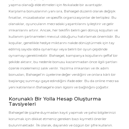
yapma olanağı elde etmeleri için fevkalade bir avantajdır.
Karşılama bonuslarının yanı sıra, Bahsegel düzenli olarak değişik
fırsatlar, müsabakalar ve spesifik organizasyonlar de tertiplez. Bu
olanaklar, oyuncuların mecradaki yaşantılarını iyileştirir ve gelir
imkanlarını artırır. Ancak, her teklifin belirli geri dönüş koşulları ve
kullanım şartnameleri mevcut olduğunu hatırlamak önemlidir. Bu
koşullar, genellikle hediye miktarını nakde dönüştürmek için tay
edilmiş sayıda iddia oynamayı veya belirli bir oyun çeşidinde
oynamayı gerektirebilir. Bahsegel, kampanya koşullarını şeffaf bir
şekilde aktarır, bu nedenle bonusu kazanmadan önce ilgili şartları
özenle incelemeniz salık verilir. Yazılma imkanları ve ilk adım
bonusları, Bahsegel’in üyelerine değer verdiğini ve onlara kârlı bir
başlangıç sunmayı gaye edindiğini ifade eder. Bu da online mecraa
yeni katılanların Bahsegel’e olan ilgisini ve bağlılığını çoğaltır.
Korunaklı Bir Yolla Hesap Oluşturma
Tavsiyeleri
Bahsegel’de şüphe duymadan kayıt yapmak ve şahsi bilgilerinizi
korumak için dikkat etmeniz gereken bazı kıymetli öneriler
bulunmaktadır. İlk olarak, dayanıklı ve özgün bir şifre kullanın.