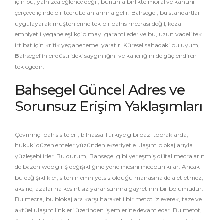
için bu, yalnızca eğlence değil, bununla birlikte moral ve kanuni
çerçeve içinde bir tecrübe anlamına gelir. Bahsegel, bu standartları
uygulayarak müşterilerine tek bir bahis mecrası değil, keza
emniyetli yegane eşlikçi olmayı garanti eder ve bu, uzun vadeli tek
irtibat için kritik yegane temel yaratır. Küresel sahadaki bu uyum,
Bahsegel’in endüstrideki saygınlığını ve kalıcılığını de güçlendiren
tek ögedir.
Bahsegel Güncel Adres ve
Sorunsuz Erişim Yaklaşımları
Çevrimiçi bahis siteleri, bilhassa Türkiye gibi bazı topraklarda,
hukuki düzenlemeler yüzünden ekseriyetle ulaşım blokajlarıyla
yüzleşebilirler. Bu durum, Bahsegel gibi yerleşmiş dijital mecraların
de bazen web giriş değişikliğine yönelmesini mecburi kılar. Ancak
bu değişiklikler, sitenin emniyetsiz olduğu manasına delalet etmez;
aksine, azalarına kesintisiz yarar sunma gayretinin bir bölümüdür.
Bu mecra, bu blokajlara karşı hareketli bir metot izleyerek, taze ve
aktüel ulaşım linkleri üzerinden işlemlerine devam eder. Bu metot,