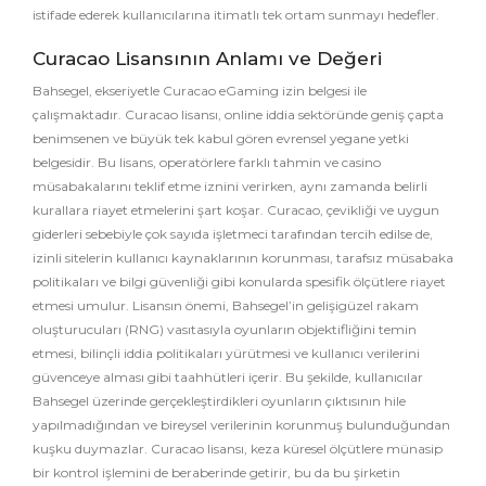
istifade ederek kullanıcılarına itimatlı tek ortam sunmayı hedefler.
Curacao Lisansının Anlamı ve Değeri
Bahsegel, ekseriyetle Curacao eGaming izin belgesi ile
çalışmaktadır. Curacao lisansı, online iddia sektöründe geniş çapta
benimsenen ve büyük tek kabul gören evrensel yegane yetki
belgesidir. Bu lisans, operatörlere farklı tahmin ve casino
müsabakalarını teklif etme iznini verirken, aynı zamanda belirli
kurallara riayet etmelerini şart koşar. Curacao, çevikliği ve uygun
giderleri sebebiyle çok sayıda işletmeci tarafından tercih edilse de,
izinli sitelerin kullanıcı kaynaklarının korunması, tarafsız müsabaka
politikaları ve bilgi güvenliği gibi konularda spesifik ölçütlere riayet
etmesi umulur. Lisansın önemi, Bahsegel’in gelişigüzel rakam
oluşturucuları (RNG) vasıtasıyla oyunların objektifliğini temin
etmesi, bilinçli iddia politikaları yürütmesi ve kullanıcı verilerini
güvenceye alması gibi taahhütleri içerir. Bu şekilde, kullanıcılar
Bahsegel üzerinde gerçekleştirdikleri oyunların çıktısının hile
yapılmadığından ve bireysel verilerinin korunmuş bulunduğundan
kuşku duymazlar. Curacao lisansı, keza küresel ölçütlere münasip
bir kontrol işlemini de beraberinde getirir, bu da bu şirketin