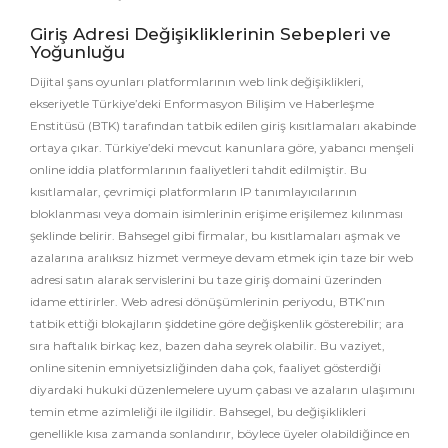
Giriş Adresi Değişikliklerinin Sebepleri ve
Yoğunluğu
Dijital şans oyunları platformlarının web link değişiklikleri,
ekseriyetle Türkiye’deki Enformasyon Bilişim ve Haberleşme
Enstitüsü (BTK) tarafından tatbik edilen giriş kısıtlamaları akabinde
ortaya çıkar. Türkiye’deki mevcut kanunlara göre, yabancı menşeli
online iddia platformlarının faaliyetleri tahdit edilmiştir. Bu
kısıtlamalar, çevrimiçi platformların IP tanımlayıcılarının
bloklanması veya domain isimlerinin erişime erişilemez kılınması
şeklinde belirir. Bahsegel gibi firmalar, bu kısıtlamaları aşmak ve
azalarına aralıksız hizmet vermeye devam etmek için taze bir web
adresi satın alarak servislerini bu taze giriş domaini üzerinden
idame ettirirler. Web adresi dönüşümlerinin periyodu, BTK’nın
tatbik ettiği blokajların şiddetine göre değişkenlik gösterebilir; ara
sıra haftalık birkaç kez, bazen daha seyrek olabilir. Bu vaziyet,
online sitenin emniyetsizliğinden daha çok, faaliyet gösterdiği
diyardaki hukuki düzenlemelere uyum çabası ve azaların ulaşımını
temin etme azimleliği ile ilgilidir. Bahsegel, bu değişiklikleri
genellikle kısa zamanda sonlandırır, böylece üyeler olabildiğince en