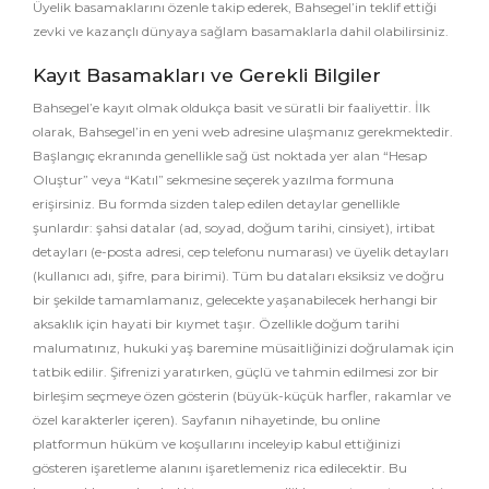
Üyelik basamaklarını özenle takip ederek, Bahsegel’in teklif ettiği
zevki ve kazançlı dünyaya sağlam basamaklarla dahil olabilirsiniz.
Kayıt Basamakları ve Gerekli Bilgiler
Bahsegel’e kayıt olmak oldukça basit ve süratli bir faaliyettir. İlk
olarak, Bahsegel’in en yeni web adresine ulaşmanız gerekmektedir.
Başlangıç ekranında genellikle sağ üst noktada yer alan “Hesap
Oluştur” veya “Katıl” sekmesine seçerek yazılma formuna
erişirsiniz. Bu formda sizden talep edilen detaylar genellikle
şunlardır: şahsi datalar (ad, soyad, doğum tarihi, cinsiyet), irtibat
detayları (e-posta adresi, cep telefonu numarası) ve üyelik detayları
(kullanıcı adı, şifre, para birimi). Tüm bu dataları eksiksiz ve doğru
bir şekilde tamamlamanız, gelecekte yaşanabilecek herhangi bir
aksaklık için hayati bir kıymet taşır. Özellikle doğum tarihi
malumatınız, hukuki yaş baremine müsaitliğinizi doğrulamak için
tatbik edilir. Şifrenizi yaratırken, güçlü ve tahmin edilmesi zor bir
birleşim seçmeye özen gösterin (büyük-küçük harfler, rakamlar ve
özel karakterler içeren). Sayfanın nihayetinde, bu online
platformun hüküm ve koşullarını inceleyip kabul ettiğinizi
gösteren işaretleme alanını işaretlemeniz rica edilecektir. Bu