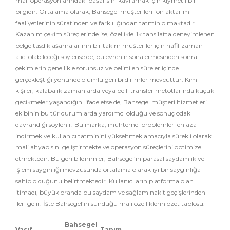
mali operasyonlarındaki başarısını kavramak için kıymetli bir
bilgidir. Ortalama olarak, Bahsegel müşterileri fon aktarım
faaliyetlerinin süratinden ve farklılığından tatmin olmaktadır.
Kazanım çekim süreçlerinde ise, özellikle ilk tahsilatta deneyimlenen
belge tasdik aşamalarının bir takım müşteriler için hafif zaman
alıcı olabileceği söylense de, bu evrenin sona ermesinden sonra
çekimlerin genellikle sorunsuz ve belirtilen süreler içinde
gerçekleştiği yönünde olumlu geri bildirimler mevcuttur. Kimi
kişiler, kalabalık zamanlarda veya belli transfer metotlarında küçük
gecikmeler yaşandığını ifade etse de, Bahsegel müşteri hizmetleri
ekibinin bu tür durumlarda yardımcı olduğu ve sonuç odaklı
davrandığı söylenir. Bu marka, muhtemel problemleri en aza
indirmek ve kullanıcı tatminini yükseltmek amacıyla sürekli olarak
mali altyapısını geliştirmekte ve operasyon süreçlerini optimize
etmektedir. Bu geri bildirimler, Bahsegel’in parasal saydamlık ve
işlem saygınlığı mevzusunda ortalama olarak iyi bir saygınlığa
sahip olduğunu belirtmektedir. Kullanıcıların platforma olan
itimadı, büyük oranda bu saydam ve sağlam nakit geçişlerinden
ileri gelir. İşte Bahsegel’in sunduğu mali özelliklerin özet tablosu:
Bahsegel
Vasıf
Tanım