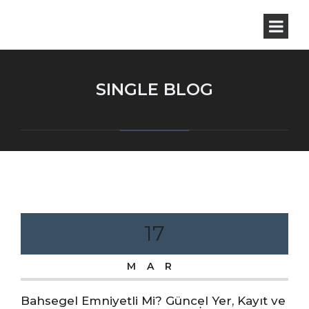
SINGLE BLOG
17
MAR
Bahsegel Emniyetli Mi? Güncel Yer, Kayıt ve