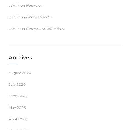
admin
on
Hammer
admin
on
Electric Sander
admin
on
Compound Miter Saw
Archives
August 2026
July 2026
June 2026
May 2026
April 2026