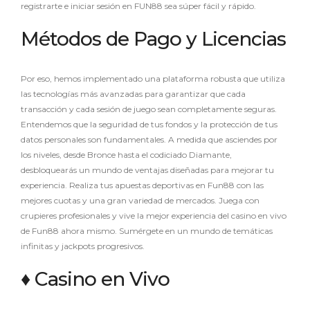
registrarte e iniciar sesión en FUN88 sea súper fácil y rápido.
Métodos de Pago y Licencias
Por eso, hemos implementado una plataforma robusta que utiliza
las tecnologías más avanzadas para garantizar que cada
transacción y cada sesión de juego sean completamente seguras.
Entendemos que la seguridad de tus fondos y la protección de tus
datos personales son fundamentales. A medida que asciendes por
los niveles, desde Bronce hasta el codiciado Diamante,
desbloquearás un mundo de ventajas diseñadas para mejorar tu
experiencia. Realiza tus apuestas deportivas en Fun88 con las
mejores cuotas y una gran variedad de mercados. Juega con
crupieres profesionales y vive la mejor experiencia del casino en vivo
de Fun88 ahora mismo. Sumérgete en un mundo de temáticas
infinitas y jackpots progresivos.
♦️ Casino en Vivo