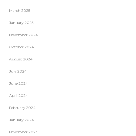
March 2025
January 2025
November 2024
October 2024
August 2024
July 2024
June 2024
April 2024
February 2024
January 2024
November 2023