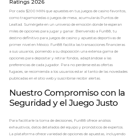
Ratings 2026
Por cada $200 MXN que apuestes en tus juegos de casino favoritos,
como tragamonedas o juegos de mesa, acumularás Puntos de
Lealtad. Sumérgete en un universo de emoción donde te esperan
miles de opciones para jugar y ganar. Bienvenido a Fun88, tu
destino definitivo para juegos de casino y apuestas deportivas de
primer nivel en México. Fun88 facilita las transacciones financieras
a sus usuarios, poniendo a su disposición una extensa gama de
opciones para depositar y retirar fondos, adaptándose a las
preferencias de cada jugador. Para no perderse estas ofertas
fugaces, se recomienda a los usuarios estar al tanto de las novedades
publicadas en el sitio web y suscribirse recibir alertas.
Nuestro Compromiso con la
Seguridad y el Juego Justo
Para facilitarle la toma de decisiones, Fun88 ofrece análisis
exhaustivos, datos detallados del equipo y pronósticos de expertos.
La plataforma ofrece variedad de opciones de apuestas, incluyendo