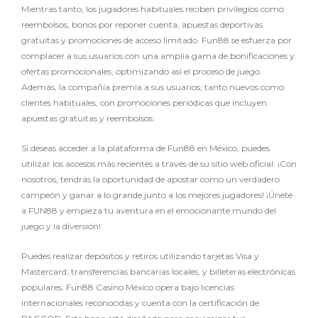
Mientras tanto, los jugadores habituales reciben privilegios como
reembolsos, bonos por reponer cuenta, apuestas deportivas
gratuitas y promociones de acceso limitado. Fun88 se esfuerza por
complacer a sus usuarios con una amplia gama de bonificaciones y
ofertas promocionales, optimizando así el proceso de juego.
Además, la compañía premia a sus usuarios, tanto nuevos como
clientes habituales, con promociones periódicas que incluyen
apuestas gratuitas y reembolsos.
Si deseas acceder a la plataforma de Fun88 en México, puedes
utilizar los accesos más recientes a través de su sitio web oficial. ¡Con
nosotros, tendrás la oportunidad de apostar como un verdadero
campeón y ganar a lo grande junto a los mejores jugadores! ¡Únete
a FUN88 y empieza tu aventura en el emocionante mundo del
juego y la diversión!
Puedes realizar depósitos y retiros utilizando tarjetas Visa y
Mastercard, transferencias bancarias locales, y billeteras electrónicas
populares. Fun88 Casino México opera bajo licencias
internacionales reconocidas y cuenta con la certificación de