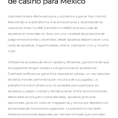
de casino para México
¡Aprovecha esta oferta exclusiva y comienza a ganar hoy mismo!
Bienvenido a la plataforma más emocionante y divertida de los
casinos en línea. Fun88 (también Fun888) es el sitio web de
apuestas en línea líder en Asia, con una variedad de productos de
juego emocionantes y divertidos, desde apuestas deportivas en vivo,
casas de apuestas, tragamonedas, lotería, casinos en vivo ¡y mucho
más!
Ofrecemos procesos de retiro rápidos y eficientes, garantizando que
los jugadores tengan acceso a sus ganancias sin problemas.
Diseñada la eficiencia, garantiza respuestas veloces, un uso reducido
de datos móviles administración intuitiva de tus jugadas. La
plataforma móvil ofrece una vía accesible para participar en
apuestas y juegos, cuando y donde quieras. Entre las promociones
destacadas se incluyen cuotas elevadas, apuestas gratuitas
adicionales, giros sin costo en tragaperras y bonos por depósito con
porcentajes de incremento superiores. La plataforma también
ofrece promociones especiales por tiempo limitado que coinciden