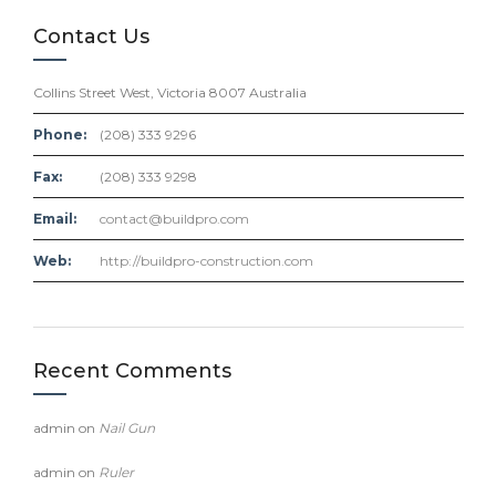
Contact Us
Collins Street West, Victoria 8007 Australia
Phone:
(208) 333 9296
Fax:
(208) 333 9298
Email:
contact@buildpro.com
Web:
http://buildpro-construction.com
Recent Comments
admin
on
Nail Gun
admin
on
Ruler