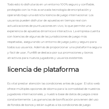
Todo esto lo disfrutarás en un entorno 100% seguro y confiable,
protegido con la más avanzada tecnología de encriptación y
operando bajo una estricta licencia de juego internacional. Los
usuarios pueden disfrutar de apuestas en tiempo real con
actualizaciones de puntuaciones en vivo, lo que permite una
experiencia de apuestas dinámica e interactiva. La empresa cuenta
con licencias de algunas de las jurisdicciones de juego más
respetadas, asegurando un entorno de juego justo y seguro para
todos sus usuarios. Además de proporcionar una plataforma segura
y fácil de usar, Fun88 se destaca por sus promociones y bonos
atractivos para nuevos jugadores y usuarios existentes.
licencia de plataforma
Es vital prestar atención las condiciones antes de jugar. El sitio web
ofrece múltiples opciones de idioma para la comodidad de nuestros
jugadores internacionales, y nuestra base de datos de juegos crece
constantemente. Las ganancias de bonificación provienen del uso
de fondos de bonos y están sujetas a los condiciones de juego