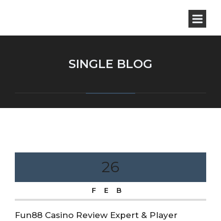
SINGLE BLOG
26
FEB
Fun88 Casino Review Expert & Player