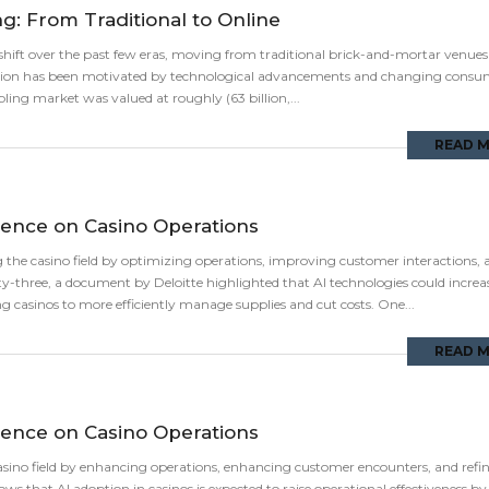
g: From Traditional to Online
shift over the past few eras, moving from traditional brick-and-mortar venues
ution has been motivated by technological advancements and changing consu
ling market was valued at roughly (63 billion,...
READ 
ligence on Casino Operations
ng the casino field by optimizing operations, improving customer interactions, 
ty-three, a document by Deloitte highlighted that AI technologies could increa
ng casinos to more efficiently manage supplies and cut costs. One...
READ 
ligence on Casino Operations
e casino field by enhancing operations, enhancing customer encounters, and refi
ows that AI adoption in casinos is expected to raise operational effectiveness b