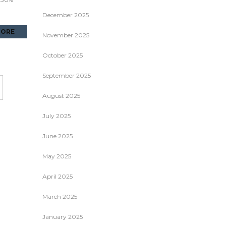
December 2025
MORE
November 2025
October 2025
September 2025
August 2025
July 2025
June 2025
May 2025
April 2025
March 2025
January 2025