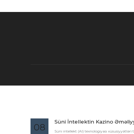
Süni İntellektin Kazino Əməliyy
08
Süni intellekt (AI) texnologiyası xüsusiyyətləri