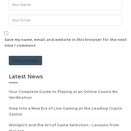
Save my name, email, and website in this browser for the next
time I comment.
Latest News
Your Complete Guide to Playing at an Online Casino No
Verification
Step Into a New Era of Live Gaming at the Leading Crypto
Casino
WinSpirit and the Art of Game Selection – Lessons from
jhai.org