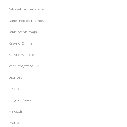
Jak wybrać najlepszy
Jakie metody płatności
Jakie opinie mają
Kasyno Online
Kasyno w Polsce
leedr-project.co.uk
Leonbet
Lizaro
Magius Casino
Makispin
mar_3