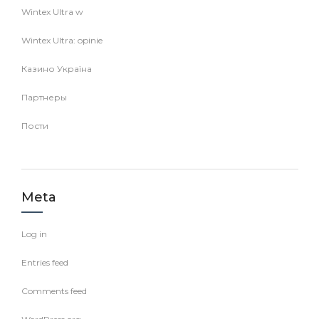
Wintex Ultra w
Wintex Ultra: opinie
Казино Україна
Партнеры
Пости
Meta
Log in
Entries feed
Comments feed