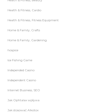
Health & Fitness, Beauty
Health & Fitness, Cardio
Health & Fitness, Fitness Equipment
Home & Family, Crafts
Home & Family, Gardening
hospice
Ice Fishing Game
Independed Casino
Independent Casino
Internet Business, SEO
Jak Ophtalax wpływa
Jak stosować Alkotox