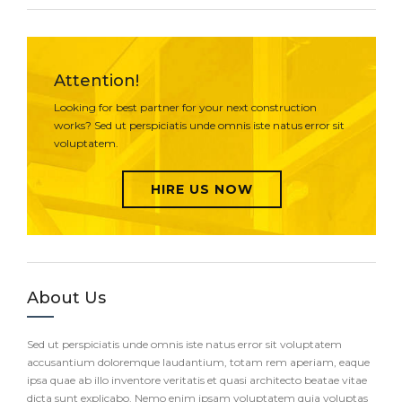
Attention!
Looking for best partner for your next construction
works? Sed ut perspiciatis unde omnis iste natus error sit
voluptatem.
HIRE US NOW
About Us
Sed ut perspiciatis unde omnis iste natus error sit voluptatem
accusantium doloremque laudantium, totam rem aperiam, eaque
ipsa quae ab illo inventore veritatis et quasi architecto beatae vitae
dicta sunt explicabo. Nemo enim ipsam voluptatem quia voluptas