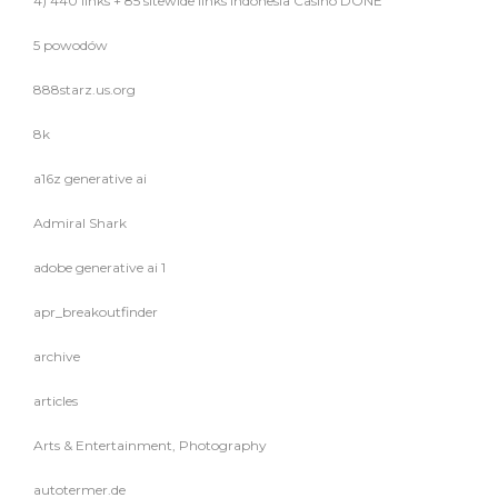
4) 440 links + 85 sitewide links Indonesia Casino DONE
5 powodów
888starz.us.org
8k
a16z generative ai
Admiral Shark
adobe generative ai 1
apr_breakoutfinder
archive
articles
Arts & Entertainment, Photography
autotermer.de