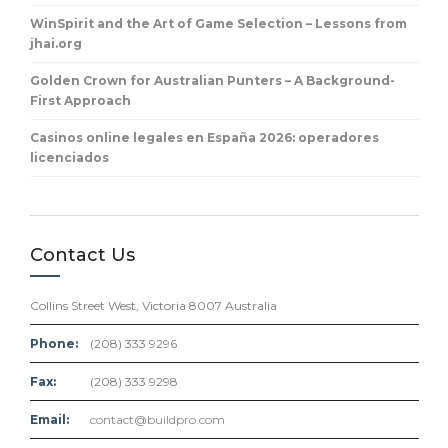
WinSpirit and the Art of Game Selection – Lessons from
jhai.org
Golden Crown for Australian Punters – A Background-
First Approach
Casinos online legales en España 2026: operadores
licenciados
Contact Us
Collins Street West, Victoria 8007 Australia
Phone:
(208) 333 9296
Fax:
(208) 333 9298
Email:
contact@buildpro.com