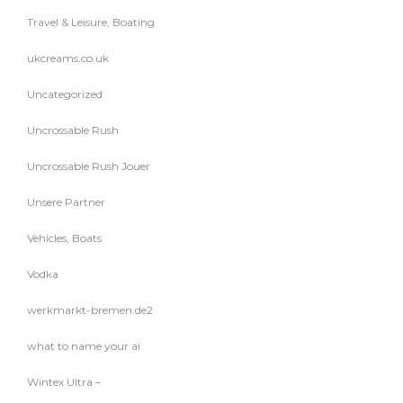
Travel & Leisure, Boating
ukcreams.co.uk
Uncategorized
Uncrossable Rush
Uncrossable Rush Jouer
Unsere Partner
Vehicles, Boats
Vodka
werkmarkt-bremen.de2
what to name your ai
Wintex Ultra –