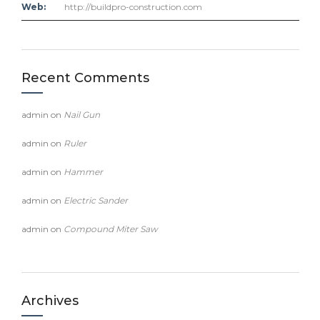
Web:
http://buildpro-construction.com
Recent Comments
admin
on
Nail Gun
admin
on
Ruler
admin
on
Hammer
admin
on
Electric Sander
admin
on
Compound Miter Saw
Archives