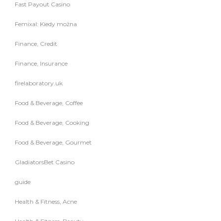
Fast Payout Casino
Femixal: Kiedy można
Finance, Credit
Finance, Insurance
firelaboratory.uk
Food & Beverage, Coffee
Food & Beverage, Cooking
Food & Beverage, Gourmet
GladiatorsBet Casino
guide
Health & Fitness, Acne