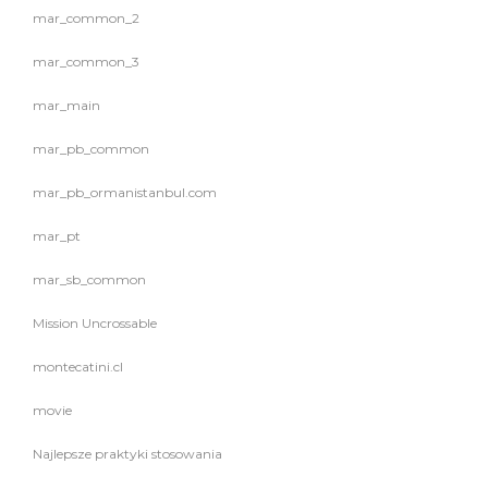
mar_common_2
mar_common_3
mar_main
mar_pb_common
mar_pb_ormanistanbul.com
mar_pt
mar_sb_common
Mission Uncrossable
montecatini.cl
movie
Najlepsze praktyki stosowania