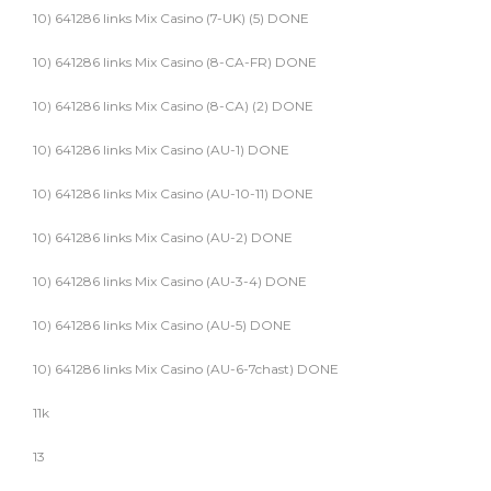
10) 641286 links Mix Casino (7-UK) (5) DONE
10) 641286 links Mix Casino (8-CA-FR) DONE
10) 641286 links Mix Casino (8-CA) (2) DONE
10) 641286 links Mix Casino (AU-1) DONE
10) 641286 links Mix Casino (AU-10-11) DONE
10) 641286 links Mix Casino (AU-2) DONE
10) 641286 links Mix Casino (AU-3-4) DONE
10) 641286 links Mix Casino (AU-5) DONE
10) 641286 links Mix Casino (AU-6-7chast) DONE
11k
13