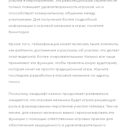
участие в мероприятиях. Эта революционная стратегия не
только повышает удовлетворенность игроков, но и
способствует коммунальному общению между
участниками. Для получения более подробной
информации о игровой механике в играх, посетите
Википедия
.
Кроме того, геймификация может включать такие элементы,
как рейтинги, достижения и рассказы об участии, что делает
опыт видеоигр более очаровательными. Казино все чаще
принимают эти функции, чтобы привлечь юную аудиторию,
которая хочет не просто традиционной игры. Изучите
последние разработки в игровой механике по адресу
пинко
.
Поскольку ландшафт казино продолжает развиваться,
ожидается, что игровая механика будет играть решающую
роль в формировании перспектив участия геймера. Тем не
менее, для казино жизненно важно гармонизировать эти
функции с помощью ответственных игровых практик для
обеспечения защищенного и удовлетворительного