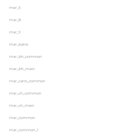
mar_5
mar_8
mar_9
mar_bahis
mar_bh_common
mar_bh_main
mar_canli_common
mar_ch_common
mar_ch_main
mar_common
mar_common_1