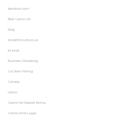
bendicon.com
Best Casino UK
blog
brokenfutures.co.uk
bt prod
Business, Marketing
Cai Shen Fishing
Canada
casino
Casino No Deposit Bonus
Casino ohne Lugas